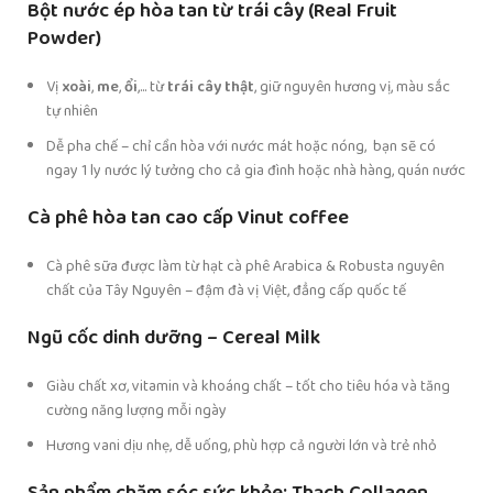
Bột nước ép hòa tan từ trái cây (Real Fruit
Powder)
Vị
xoài
,
me
,
ổi
,... từ
trái cây thật
, giữ nguyên hương vị, màu sắc
tự nhiên
Dễ pha chế – chỉ cần hòa với nước mát hoặc nóng, bạn sẽ có
ngay 1 ly nước lý tưởng cho cả gia đình hoặc nhà hàng, quán nước
Cà phê hòa tan cao cấp Vinut coffee
Cà phê sữa được làm từ hạt cà phê Arabica & Robusta nguyên
chất của Tây Nguyên – đậm đà vị Việt, đẳng cấp quốc tế
Ngũ cốc dinh dưỡng – Cereal Milk
Giàu chất xơ, vitamin và khoáng chất – tốt cho tiêu hóa và tăng
cường năng lượng mỗi ngày
Hương vani dịu nhẹ, dễ uống, phù hợp cả người lớn và trẻ nhỏ