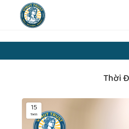
Thời 
15
TH11