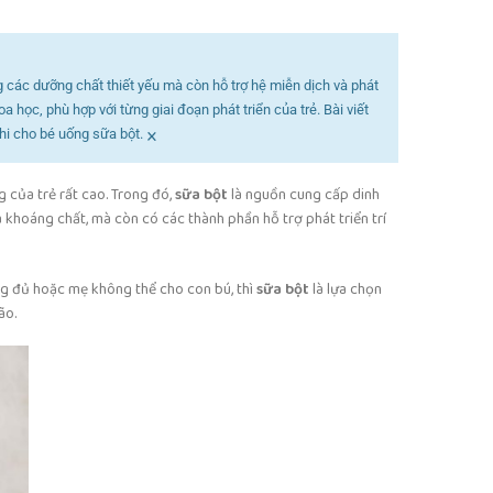
ng các dưỡng chất thiết yếu mà còn hỗ trợ hệ miễn dịch và phát
 học, phù hợp với từng giai đoạn phát triển của trẻ. Bài viết
×
khi cho bé uống sữa bột.
g của trẻ rất cao. Trong đó,
sữa bột
là nguồn cung cấp dinh
khoáng chất, mà còn có các thành phần hỗ trợ phát triển trí
ng đủ hoặc mẹ không thể cho con bú, thì
sữa bột
là lựa chọn
ão.