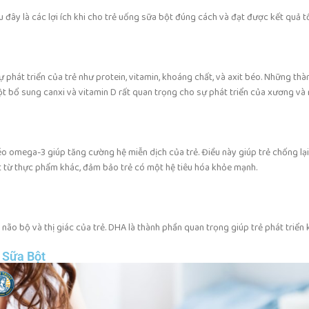
đây là các lợi ích khi cho trẻ uống sữa bột đúng cách và đạt được kết quả tố
phát triển của trẻ như protein, vitamin, khoáng chất, và axit béo. Những thà
ột bổ sung canxi và vitamin D rất quan trọng cho sự phát triển của xương và 
béo omega-3 giúp tăng cường hệ miễn dịch của trẻ. Điều này giúp trẻ chống lại
 từ thực phẩm khác, đảm bảo trẻ có một hệ tiêu hóa khỏe mạnh.
não bộ và thị giác của trẻ. DHA là thành phần quan trọng giúp trẻ phát triể
 Sữa Bột