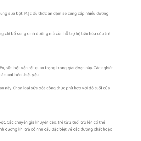
ung sữa bột. Mặc dù thức ăn dặm sẽ cung cấp nhiều dưỡng
ng chỉ bổ sung dinh dưỡng mà còn hỗ trợ hệ tiêu hóa của trẻ
hiên, sữa bột vẫn rất quan trọng trong giai đoạn này. Các nghiên
ác axit béo thiết yếu.
an này. Chọn loại sữa bột công thức phù hợp với độ tuổi của
ột. Các chuyên gia khuyến cáo, trẻ từ 2 tuổi trở lên có thể
dinh dưỡng khi trẻ có nhu cầu đặc biệt về các dưỡng chất hoặc