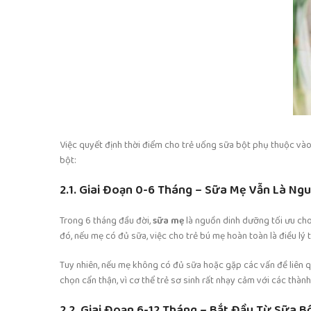
Việc quyết định thời điểm cho trẻ uống sữa bột phụ thuộc vào
bột:
2.1. Giai Đoạn 0-6 Tháng – Sữa Mẹ Vẫn Là Ng
Trong 6 tháng đầu đời,
sữa mẹ
là nguồn dinh dưỡng tối ưu cho
đó, nếu mẹ có đủ sữa, việc cho trẻ bú mẹ hoàn toàn là điều lý 
Tuy nhiên, nếu mẹ không có đủ sữa hoặc gặp các vấn đề liên 
chọn cẩn thận, vì cơ thể trẻ sơ sinh rất nhạy cảm với các thàn
2.2. Giai Đoạn 6-12 Tháng – Bắt Đầu Từ Sữa 