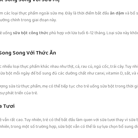
hêm các loại thực phẩm ngoài sữa mẹ. Đây là thời điểm bắt đầu
ăn dặm
và bổ s
ưỡng chính trong giai đoạn này.
rẻ uống
sữa bột công thức
phù hợp với lứa tuổi 6-12 tháng. Loại sữa này khô
t Song Song Với Thức Ăn
 nhiều loại thực phẩm khác nhau như thịt, cá, rau củ, ngũ cốc, trái cây. Tuy n
ữa bột mỗi ngày để bổ sung đủ các dưỡng chất như canxi, vitamin D, sắt, và c
ợng sữa từ thực phẩm, mẹ có thể tiếp tục cho trẻ uống sữa bột trong thời gi
ự phát triển của trẻ.
a Tươi
 vẫn rất cao. Tuy nhiên, trẻ có thể bắt đầu làm quen với sữa tươi thay vì sữa b
 nhiên, trong một số trường hợp, sữa bột vẫn có thể là sự lựa chọn bổ sung 