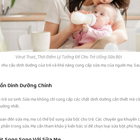
Vinut Trust_Thời Điểm Lý Tưởng Để Cho Trẻ Uống Sữa Bột
 nhu cầu dinh dưỡng của trẻ và khả năng cung cấp sữa mẹ của người mẹ. Sau 
uồn Dinh Dưỡng Chính
 trẻ sơ sinh. Sữa mẹ không chỉ cung cấp các chất dinh dưỡng cần thiết mà cò
tưởng nhất.
quan đến sữa mẹ, mẹ có thể bổ sung sữa bột cho trẻ. Các chuyên gia khuyến c
h phần trong sữa. Mẹ cần tham khảo ý kiến bác sĩ để chọn loại sữa bột phù hợ
Bột Song Song Với Sữa Mẹ