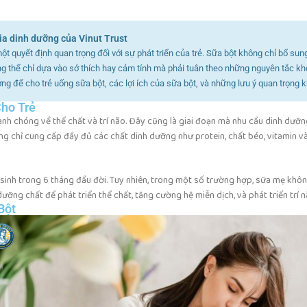
ia dinh dưỡng của Vinut Trust
một quyết định quan trọng đối với sự phát triển của trẻ. Sữa bột không chỉ bổ su
ông thể chỉ dựa vào sở thích hay cảm tính mà phải tuân theo những nguyên tắc khoa
ởng để cho trẻ uống sữa bột, các lợi ích của sữa bột, và những lưu ý quan trọng 
Cho Trẻ
nhanh chóng về thể chất và trí não. Đây cũng là giai đoạn mà nhu cầu dinh dưỡn
g chỉ cung cấp đầy đủ các chất dinh dưỡng như protein, chất béo, vitamin và 
sinh trong 6 tháng đầu đời. Tuy nhiên, trong một số trường hợp, sữa mẹ khô
ưỡng chất để phát triển thể chất, tăng cường hệ miễn dịch, và phát triển trí n
Bột