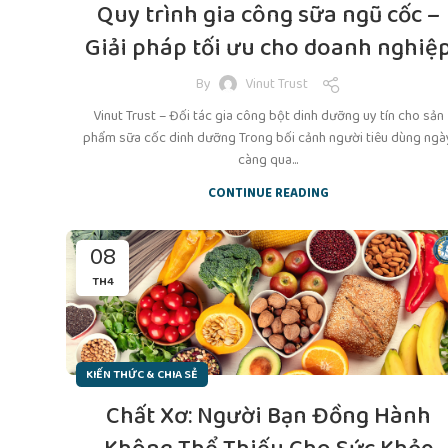
Quy trình gia công sữa ngũ cốc –
Giải pháp tối ưu cho doanh nghiệ
By
Vinut Trust
Vinut Trust – Đối tác gia công bột dinh dưỡng uy tín cho sản
phẩm sữa cốc dinh dưỡng Trong bối cảnh người tiêu dùng ngà
càng qua...
CONTINUE READING
08
TH4
KIẾN THỨC & CHIA SẺ
Chất Xơ: Người Bạn Đồng Hành