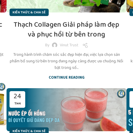
KIẾN THỨC & CHIA SẺ
c
Thạch Collagen Giải pháp làm đẹp
và phục hồi từ bên trong
By
Vinut Trust
ột
Trong hành trình chăm sóc sắc đẹp hiện đại, việc lựa chọn sản
phẩm bổ sung từ bên trong đang ngày càng được ưa chuộng. Nổi
k
bật trong số...
CONTINUE READING
24
TH4
KIẾN THỨC & CHIA SẺ