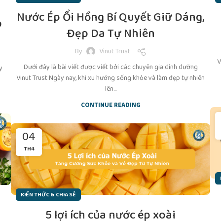
Nước Ép Ổi Hồng Bí Quyết Giữ Dáng,
p
Đẹp Da Tự Nhiên
By
Vinut Trust
V
Dưới đây là bài viết được viết bởi các chuyên gia dinh dưỡng
y
Vinut Trust Ngày nay, khi xu hướng sống khỏe và làm đẹp tự nhiên
lên...
CONTINUE READING
04
TH4
KIẾN THỨC & CHIA SẺ
5 lợi ích của nước ép xoài