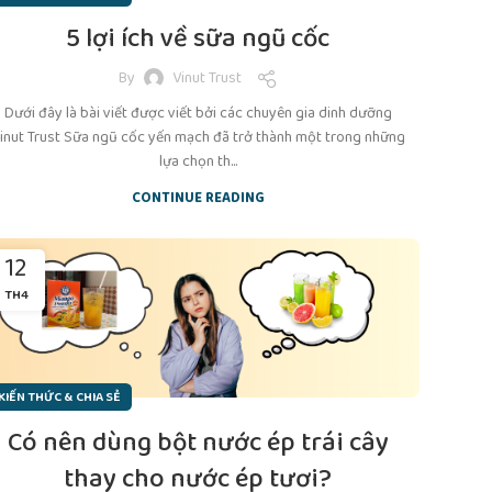
5 lợi ích về sữa ngũ cốc
By
Vinut Trust
Dưới đây là bài viết được viết bởi các chuyên gia dinh dưỡng
inut Trust Sữa ngũ cốc yến mạch đã trở thành một trong những
lựa chọn th...
CONTINUE READING
12
TH4
KIẾN THỨC & CHIA SẺ
Có nên dùng bột nước ép trái cây
thay cho nước ép tươi?