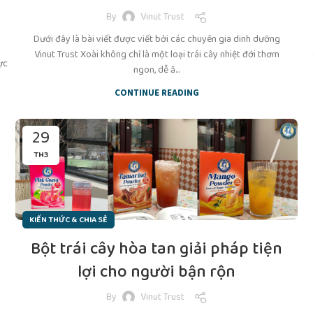
By
Vinut Trust
Dưới đây là bài viết được viết bởi các chuyên gia dinh dưỡng
Vinut Trust Xoài không chỉ là một loại trái cây nhiệt đới thơm
ực
ngon, dễ ă...
CONTINUE READING
29
TH3
KIẾN THỨC & CHIA SẺ
Bột trái cây hòa tan giải pháp tiện
lợi cho người bận rộn
By
Vinut Trust