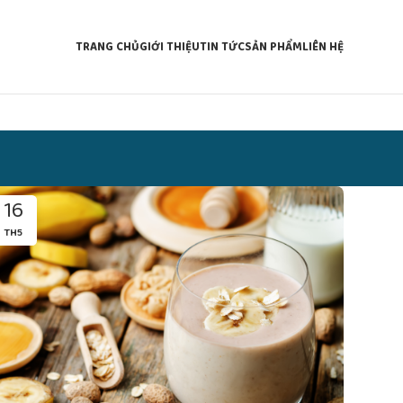
TRANG CHỦ
GIỚI THIỆU
TIN TỨC
SẢN PHẨM
LIÊN HỆ
16
TH5