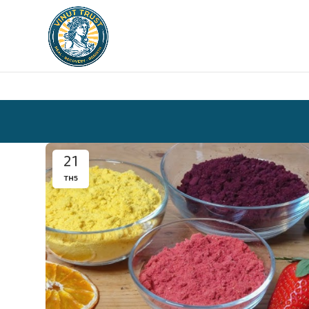
21
TH5