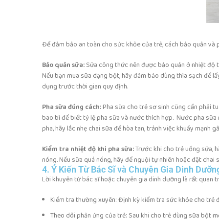
Để đảm bảo an toàn cho sức khỏe của trẻ, cách bảo quản và ph
Bảo quản sữa:
Sữa công thức nên được bảo quản ở nhiệt độ th
Nếu bạn mua sữa dạng bột, hãy đảm bảo dùng thìa sạch để lấy
dụng trước thời gian quy định.
Pha sữa đúng cách:
Pha sữa cho trẻ sơ sinh cũng cần phải tu
bao bì để biết tỷ lệ pha sữa và nước thích hợp. Nước pha sữa 
pha, hãy lắc nhẹ chai sữa để hòa tan, tránh việc khuấy mạnh gâ
Kiểm tra nhiệt độ khi pha sữa:
Trước khi cho trẻ uống sữa, h
nóng. Nếu sữa quá nóng, hãy để nguội tự nhiên hoặc đặt chai 
4. Ý Kiến Từ Bác Sĩ và Chuyên Gia Dinh Dưỡn
Lời khuyên từ bác sĩ hoặc chuyên gia dinh dưỡng là rất quan t
Kiểm tra thường xuyên: Định kỳ kiểm tra sức khỏe cho trẻ đ
Theo dõi phản ứng của trẻ: Sau khi cho trẻ dùng sữa bột mới