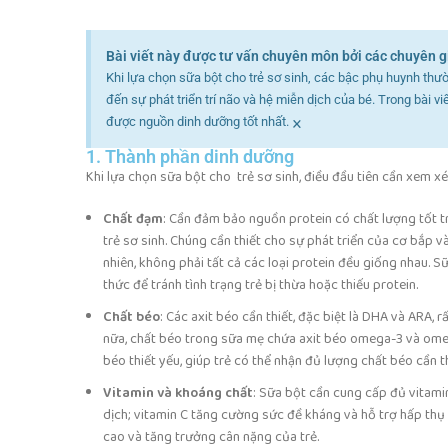
Bài viết này được tư vấn chuyên môn bởi các chuyên g
Khi lựa chọn sữa bột cho trẻ sơ sinh, các bậc phụ huynh thư
đến sự phát triển trí não và hệ miễn dịch của bé. Trong bài 
×
được nguồn dinh dưỡng tốt nhất.
1. Thành phần dinh dưỡng
Khi lựa chọn sữa bột cho trẻ sơ sinh, điều đầu tiên cần xem x
Chất đạm
: Cần đảm bảo nguồn protein có chất lượng tốt t
trẻ sơ sinh. Chúng cần thiết cho sự phát triển của cơ bắp 
nhiên, không phải tất cả các loại protein đều giống nhau.
thức để tránh tình trạng trẻ bị thừa hoặc thiếu protein.
Chất béo
: Các axit béo cần thiết, đặc biệt là DHA và ARA,
nữa, chất béo trong sữa mẹ chứa axit béo omega-3 và omega-
béo thiết yếu, giúp trẻ có thể nhận đủ lượng chất béo cần th
Vitamin và khoáng chất
: Sữa bột cần cung cấp đủ vitamin
dịch; vitamin C tăng cường sức đề kháng và hỗ trợ hấp thụ s
cao và tăng trưởng cân nặng của trẻ.