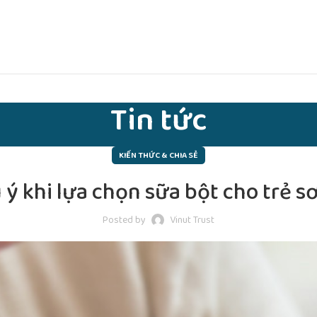
Tin tức
KIẾN THỨC & CHIA SẺ
 ý khi lựa chọn sữa bột cho trẻ s
Posted by
Vinut Trust