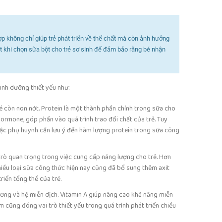
p không chỉ giúp trẻ phát triển về thể chất mà còn ảnh hưởng
ét khi chọn sữa bột cho trẻ sơ sinh để đảm bảo rằng bé nhận
dinh dưỡng thiết yếu như:
é còn non nớt. Protein là một thành phần chính trong sữa cho
hormone, góp phần vào quá trình trao đổi chất của trẻ. Tuy
 bậc phụ huynh cần lưu ý đến hàm lượng protein trong sữa công
i trò quan trọng trong việc cung cấp năng lượng cho trẻ. Hơn
nhiều loại sữa công thức hiện nay cũng đã bổ sung thêm axit
riển tổng thể của trẻ.
xương và hệ miễn dịch. Vitamin A giúp nâng cao khả năng miễn
m cũng đóng vai trò thiết yếu trong quá trình phát triển chiều