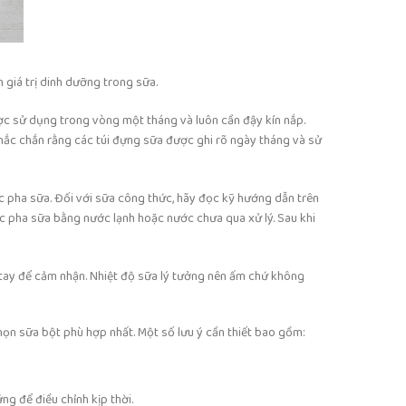
 giá trị dinh dưỡng trong sữa.
ợc sử dụng trong vòng một tháng và luôn cần đậy kín nắp.
hắc chắn rằng các túi đựng sữa được ghi rõ ngày tháng và sử
ặc pha sữa. Đối với sữa công thức, hãy đọc kỹ hướng dẫn trên
iệc pha sữa bằng nước lạnh hoặc nước chưa qua xử lý. Sau khi
ổ tay để cảm nhận. Nhiệt độ sữa lý tưởng nên ấm chứ không
họn sữa bột phù hợp nhất. Một số lưu ý cần thiết bao gồm:
ng để điều chỉnh kịp thời.