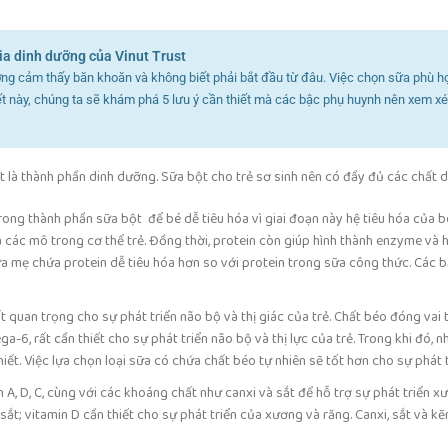
ia dinh dưỡng của Vinut Trust
ờng cảm thấy băn khoăn và không biết phải bắt đầu từ đâu. Việc chọn sữa phù hợ
viết này, chúng ta sẽ khám phá 5 lưu ý cần thiết mà các bậc phụ huynh nên xem x
ét là thành phần dinh dưỡng. Sữa bột cho trẻ sơ sinh nên có đầy đủ các chất 
rong thành phần sữa bột để bé dễ tiêu hóa vì giai đoạn này hệ tiêu hóa của b
và các mô trong cơ thể trẻ. Đồng thời, protein còn giúp hình thành enzyme và 
 Sữa mẹ chứa protein dễ tiêu hóa hơn so với protein trong sữa công thức. Các
 rất quan trọng cho sự phát triển não bộ và thị giác của trẻ. Chất béo đóng va
6, rất cần thiết cho sự phát triển não bộ và thị lực của trẻ. Trong khi đó, 
iết. Việc lựa chọn loại sữa có chứa chất béo tự nhiên sẽ tốt hơn cho sự phát t
 A, D, C, cùng với các khoáng chất như canxi và sắt để hỗ trợ sự phát triển 
ắt; vitamin D cần thiết cho sự phát triển của xương và răng. Canxi, sắt và kẽ