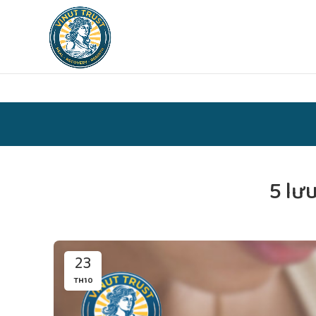
5 lưu
23
TH10