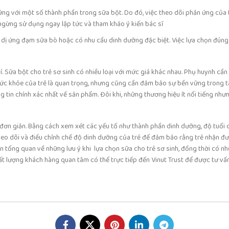
ng với một số thành phần trong sữa bột. Do đó, việc theo dõi phản ứng của tr
ngừng sử dụng ngay lập tức và tham khảo ý kiến bác sĩ
 dị ứng đạm sữa bò hoặc có nhu cầu dinh dưỡng đặc biệt. Việc lựa chọn đúng
. Sữa bột cho trẻ sơ sinh có nhiều loại với mức giá khác nhau. Phụ huynh cầ
ức khỏe của trẻ là quan trọng, nhưng cũng cần đảm bảo sự bền vững trong tài
tin chính xác nhất về sản phẩm. Đôi khi, những thương hiệu ít nổi tiếng nhưng
đơn giản. Bằng cách xem xét các yếu tố như thành phần dinh dưỡng, độ tuổi của
heo dõi và điều chỉnh chế độ dinh dưỡng của trẻ để đảm bảo rằng trẻ nhận đư
ìn tổng quan về những lưu ý khi lựa chọn sữa cho trẻ sơ sinh, đồng thời có n
ất lượng khách hàng quan tâm có thể trực tiếp đến Vinut Trust để được tư vấ