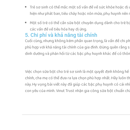
Trẻ sơ sinh có thể mắc một số vấn đề về sức khỏe hoặc dị ứ
hiện như phát ban, tiêu chảy hoặc nôn mửa, phụ huynh nên 
Một số trẻ có thể cần sữa bột chuyên dụng dành cho trẻ bị
các vấn đề về tiêu hóa hay dị ứng.
5. Chi phí và khả năng tài chính
Cuối cùng, nhưng không kém phần quan trọng, là vấn đề chi phí
phù hợp với khả năng tài chính của gia đình. Đừng quên rằng s
dinh dưỡng và phản hồi từ các bậc phụ huynh khác để có thông 
Việc chọn sữa bột cho trẻ sơ sinh là một quyết định không hề 
chính, cha mẹ có thể đưa ra lựa chọn phù hợp nhất. Hãy luôn t
này. Hy vọng bài viết này đã giúp các bậc phụ huynh có cái nh
con yêu của mình. Vinut Trust nhận gia công sữa bột chuẩn ch