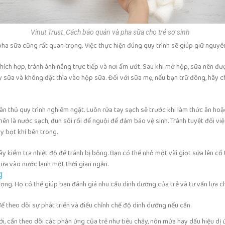
Vinut Trust_Cách bảo quản và pha sữa cho trẻ sơ sinh
a sữa cũng rất quan trọng. Việc thực hiện đúng quy trình sẽ giúp giữ nguyên
ích hợp, tránh ánh nắng trực tiếp và nơi ẩm ướt. Sau khi mở hộp, sữa nên đư
 sữa và không đặt thìa vào hộp sữa. Đối với sữa mẹ, nếu bạn trữ đông, hãy c
ân thủ quy trình nghiêm ngặt. Luôn rửa tay sạch sẽ trước khi làm thức ăn ho
nên là nước sạch, đun sôi rồi để nguội để đảm bảo vệ sinh. Tránh tuyệt đối v
y bọt khí bên trong.
ãy kiểm tra nhiệt độ để tránh bị bỏng. Bạn có thể nhỏ một vài giọt sữa lên c
sữa vào nước lạnh một thời gian ngắn.
g
rọng. Họ có thể giúp bạn đánh giá nhu cầu dinh dưỡng của trẻ và tư vấn lựa c
ể theo dõi sự phát triển và điều chỉnh chế độ dinh dưỡng nếu cần.
, cần theo dõi các phản ứng của trẻ như tiêu chảy, nôn mửa hay dấu hiệu dị ứ