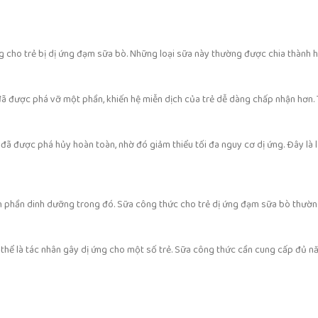
êng cho trẻ bị dị ứng đạm sữa bò. Những loại sữa này thường được chia thành
 được phá vỡ một phần, khiến hệ miễn dịch của trẻ dễ dàng chấp nhận hơn. Tu
 đã được phá hủy hoàn toàn, nhờ đó giảm thiểu tối đa nguy cơ dị ứng. Đây là 
nh phần dinh dưỡng trong đó. Sữa công thức cho trẻ dị ứng đạm sữa bò thườn
 thể là tác nhân gây dị ứng cho một số trẻ. Sữa công thức cần cung cấp đủ 