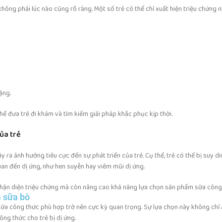
hông phải lúc nào cũng rõ ràng. Một số trẻ có thể chỉ xuất hiện triệu chứng 
ặng.
hể đưa trẻ đi khám và tìm kiếm giải pháp khắc phục kịp thời.
ủa trẻ
 ra ảnh hưởng tiêu cực đến sự phát triển của trẻ. Cụ thể, trẻ có thể bị suy
uan đến dị ứng, như hen suyễn hay viêm mũi dị ứng.
nhận diện triệu chứng mà còn nâng cao khả năng lựa chọn sản phẩm sữa công
m sữa bò
 sữa công thức phù hợp trở nên cực kỳ quan trọng. Sự lựa chọn này không ch
ông thức cho trẻ bị dị ứng.