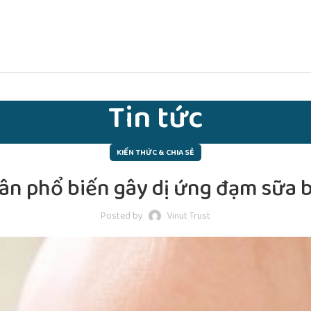
Tin tức
KIẾN THỨC & CHIA SẺ
n phổ biến gây dị ứng đạm sữa b
Posted by
Vinut Trust