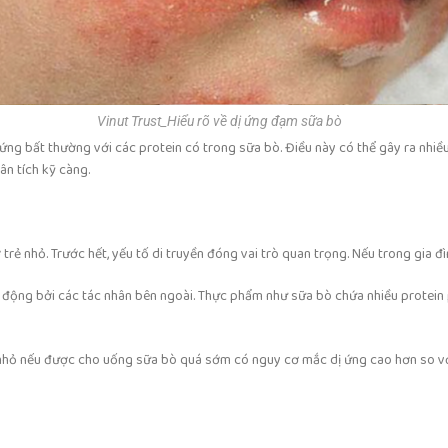
Vinut Trust_Hiểu rõ về dị ứng đạm sữa bò
ứng bất thường với các protein có trong sữa bò. Điều này có thể gây ra nhiề
ân tích kỹ càng.
ẻ nhỏ. Trước hết, yếu tố di truyền đóng vai trò quan trọng. Nếu trong gia đìn
ác động bởi các tác nhân bên ngoài. Thực phẩm như sữa bò chứa nhiều protein
 Trẻ nhỏ nếu được cho uống sữa bò quá sớm có nguy cơ mắc dị ứng cao hơn so