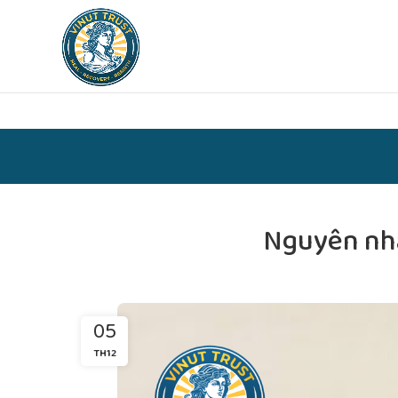
Nguyên nhâ
05
TH12