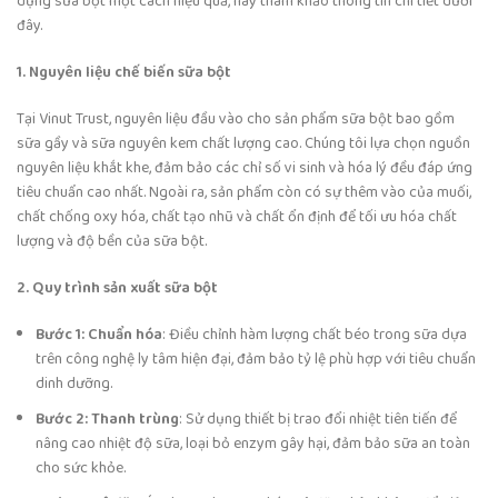
dụng sữa bột một cách hiệu quả, hãy tham khảo thông tin chi tiết dưới
đây.
1. Nguyên liệu chế biến sữa bột
Tại Vinut Trust, nguyên liệu đầu vào cho sản phẩm sữa bột bao gồm
sữa gầy và sữa nguyên kem chất lượng cao. Chúng tôi lựa chọn nguồn
nguyên liệu khắt khe, đảm bảo các chỉ số vi sinh và hóa lý đều đáp ứng
tiêu chuẩn cao nhất. Ngoài ra, sản phẩm còn có sự thêm vào của muối,
chất chống oxy hóa, chất tạo nhũ và chất ổn định để tối ưu hóa chất
lượng và độ bền của sữa bột.
2. Quy trình sản xuất sữa bột
Bước 1: Chuẩn hóa
: Điều chỉnh hàm lượng chất béo trong sữa dựa
trên công nghệ ly tâm hiện đại, đảm bảo tỷ lệ phù hợp với tiêu chuẩn
dinh dưỡng.
Bước 2: Thanh trùng
: Sử dụng thiết bị trao đổi nhiệt tiên tiến để
nâng cao nhiệt độ sữa, loại bỏ enzym gây hại, đảm bảo sữa an toàn
cho sức khỏe.