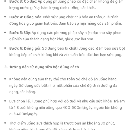
Bước 3: Cô đặc
: Áp dụng phương pháp cô đặc chân không để giảm
lượng nước, giữ lại hàm lượng dinh dưỡng cần thiết.
Bước 4: Đồng hóa
: Nhờ sử dụng chất nhũ hóa an toàn, quá trình
đồng hóa giúp giảm hạt béo, đảm bảo sự mịn màng của sản phẩm.
Bước 5: Sấy
: Áp dụng các phương pháp sấy hiện đại như sấy phun
để biến sữa thành dạng bột khô, giữ được lâu hơn.
Bước 6: Đóng gói
: Sử dụng bao bì chất lượng cao, đảm bảo sữa bột
không tiếp xúc với không khí và vi khuẩn, kéo dài thời hạn sử dụng.
3. Hướng dẫn sử dụng sữa bột đúng cách
Không nên dùng sữa thay thế cho toàn bộ chế độ ăn uống hàng
ngày. Sử dụng sữa bột như một phần của chế độ dinh dưỡng đa
dạng, cân bằng.
Lựa chọn liều lượng phù hợp với độ tuổi và nhu cầu sức khỏe: Trẻ em
từ 1-3 tuổi không nên uống quá 400-500ml/ngày; người lớn không
quá 400ml/ngày.
Thời điểm uống sữa thích hợp là trước bữa ăn khoảng 30 phút,
không uống khi bụng đói để tránh rối loạn tiêu hóa.