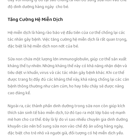
đây với những lý do tại sao chúng ta nên bổ sung sữa non vào chế
độ dinh dưỡng hàng ngày cho bé.
Tăng Cường Hệ Miễn Dịch
Hệ miễn dịch là hàng rào bảo vệ đầu tiên của cơ thể chống lại các
tác nhân gây bệnh. Việc tăng cường hệ miễn dịch là rất quan trọng,
đặc biệt là hệ miễn dịch non nớt của bé.
Sữa non chứa một lượng lớn immunoglobulin, giúp cơ thể sản xuất
kháng thể tự nhiên. Những kháng thể này có khả năng nhận diện và
tiêu diệt vi khuẩn, virus và các tác nhân gây bệnh khác. Khi cơ thể
được trang bị đầy đủ các kháng thể này, khả năng chống lại các căn
bệnh thông thường như cảm cúm, ho hay tiêu chảy sẽ được nâng
cao đáng kể.
Ngoài ra, các thành phần dinh dưỡng trong sữa non còn giúp kích
thích sản sinh tế bào miễn dịch, từ đó tạo ra một lớp bảo vệ mạnh
mẽ hơn cho cơ thể. Đây là lý do vì sao nhiều chuyên gia dinh dưỡng
khuyến cáo nên bổ sung sữa non vào chế độ ăn uống hàng ngày,
đặc biệt cho trẻ nhỏ và người già, đối tượng có hệ miễn dịch yếu.