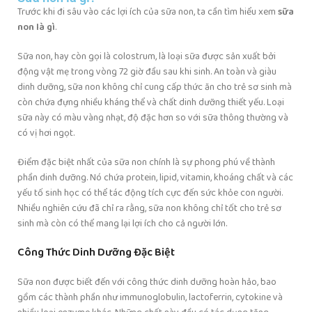
Trước khi đi sâu vào các lợi ích của sữa non, ta cần tìm hiểu xem
sữa
non là gì
.
Sữa non, hay còn gọi là colostrum, là loại sữa được sản xuất bởi
động vật mẹ trong vòng 72 giờ đầu sau khi sinh. An toàn và giàu
dinh dưỡng, sữa non không chỉ cung cấp thức ăn cho trẻ sơ sinh mà
còn chứa đựng nhiều kháng thể và chất dinh dưỡng thiết yếu. Loại
sữa này có màu vàng nhạt, độ đặc hơn so với sữa thông thường và
có vị hơi ngọt.
Điểm đặc biệt nhất của sữa non chính là sự phong phú về thành
phần dinh dưỡng. Nó chứa protein, lipid, vitamin, khoáng chất và các
yếu tố sinh học có thể tác động tích cực đến sức khỏe con người.
Nhiều nghiên cứu đã chỉ ra rằng, sữa non không chỉ tốt cho trẻ sơ
sinh mà còn có thể mang lại lợi ích cho cả người lớn.
Công Thức Dinh Dưỡng Đặc Biệt
Sữa non được biết đến với công thức dinh dưỡng hoàn hảo, bao
gồm các thành phần như immunoglobulin, lactoferrin, cytokine và