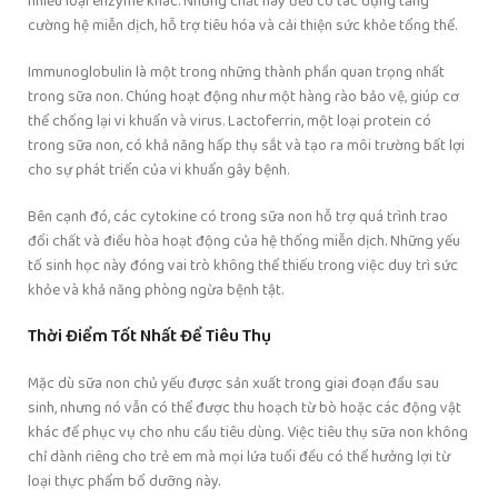
nhiều loại enzyme khác. Những chất này đều có tác dụng tăng
cường hệ miễn dịch, hỗ trợ tiêu hóa và cải thiện sức khỏe tổng thể.
Immunoglobulin là một trong những thành phần quan trọng nhất
trong sữa non. Chúng hoạt động như một hàng rào bảo vệ, giúp cơ
thể chống lại vi khuẩn và virus. Lactoferrin, một loại protein có
trong sữa non, có khả năng hấp thụ sắt và tạo ra môi trường bất lợi
cho sự phát triển của vi khuẩn gây bệnh.
Bên cạnh đó, các cytokine có trong sữa non hỗ trợ quá trình trao
đổi chất và điều hòa hoạt động của hệ thống miễn dịch. Những yếu
tố sinh học này đóng vai trò không thể thiếu trong việc duy trì sức
khỏe và khả năng phòng ngừa bệnh tật.
Thời Điểm Tốt Nhất Để Tiêu Thụ
Mặc dù sữa non chủ yếu được sản xuất trong giai đoạn đầu sau
sinh, nhưng nó vẫn có thể được thu hoạch từ bò hoặc các động vật
khác để phục vụ cho nhu cầu tiêu dùng. Việc tiêu thụ sữa non không
chỉ dành riêng cho trẻ em mà mọi lứa tuổi đều có thể hưởng lợi từ
loại thực phẩm bổ dưỡng này.