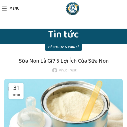
MENU
Tin tức
KIẾN THỨC & CHIA SẺ
Sữa Non Là Gì? 5 Lợi Ích Của Sữa Non
Vinut Trust
31
TH10