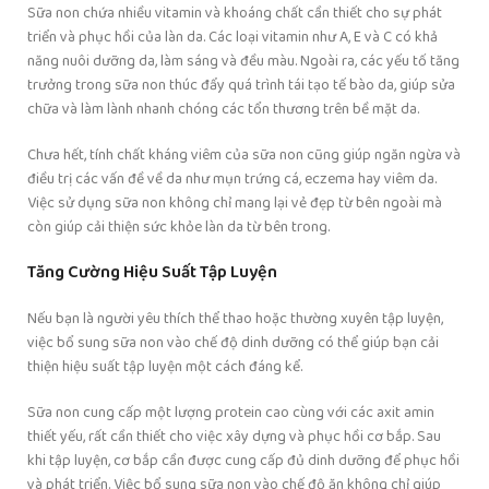
Sữa non chứa nhiều vitamin và khoáng chất cần thiết cho sự phát
triển và phục hồi của làn da. Các loại vitamin như A, E và C có khả
năng nuôi dưỡng da, làm sáng và đều màu. Ngoài ra, các yếu tố tăng
trưởng trong sữa non thúc đẩy quá trình tái tạo tế bào da, giúp sửa
chữa và làm lành nhanh chóng các tổn thương trên bề mặt da.
Chưa hết, tính chất kháng viêm của sữa non cũng giúp ngăn ngừa và
điều trị các vấn đề về da như mụn trứng cá, eczema hay viêm da.
Việc sử dụng sữa non không chỉ mang lại vẻ đẹp từ bên ngoài mà
còn giúp cải thiện sức khỏe làn da từ bên trong.
Tăng Cường Hiệu Suất Tập Luyện
Nếu bạn là người yêu thích thể thao hoặc thường xuyên tập luyện,
việc bổ sung sữa non vào chế độ dinh dưỡng có thể giúp bạn cải
thiện hiệu suất tập luyện một cách đáng kể.
Sữa non cung cấp một lượng protein cao cùng với các axit amin
thiết yếu, rất cần thiết cho việc xây dựng và phục hồi cơ bắp. Sau
khi tập luyện, cơ bắp cần được cung cấp đủ dinh dưỡng để phục hồi
và phát triển. Việc bổ sung sữa non vào chế độ ăn không chỉ giúp