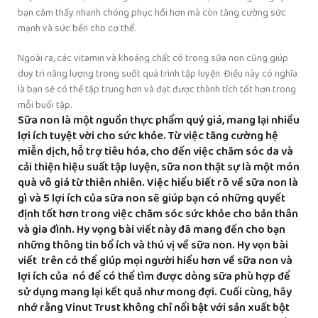
bạn cảm thấy nhanh chóng phục hồi hơn mà còn tăng cường sức
mạnh và sức bền cho cơ thể.
Ngoài ra, các vitamin và khoáng chất có trong sữa non cũng giúp
duy trì năng lượng trong suốt quá trình tập luyện. Điều này có nghĩa
là bạn sẽ có thể tập trung hơn và đạt được thành tích tốt hơn trong
mỗi buổi tập.
Sữa non là một nguồn thực phẩm quý giá, mang lại nhiều
lợi ích tuyệt vời cho sức khỏe. Từ việc tăng cường hệ
miễn dịch, hỗ trợ tiêu hóa, cho đến việc chăm sóc da và
cải thiện hiệu suất tập luyện, sữa non thật sự là một món
quà vô giá từ thiên nhiên. Việc hiểu biết rõ về
sữa non là
gì
và
5 lợi ích của sữa non
sẽ giúp bạn có những quyết
định tốt hơn trong việc chăm sóc sức khỏe cho bản thân
và gia đình. Hy vọng bài viết này đã mang đến cho bạn
những thông tin bổ ích và thú vị về sữa non. Hy vọn bài
viết trên có thể giúp mọi người hiểu hơn về sữa non và
lợi ích của nó để có thể tìm được dòng sữa phù hợp để
sử dụng mang lại kết quả như mong đợi. Cuối cùng, hãy
nhớ rằng Vinut Trust không chỉ nổi bật với sản xuất bột