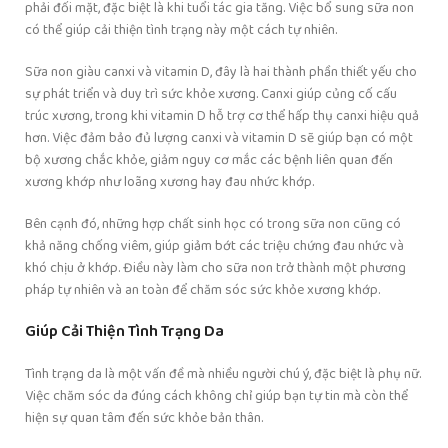
phải đối mặt, đặc biệt là khi tuổi tác gia tăng. Việc bổ sung sữa non
có thể giúp cải thiện tình trạng này một cách tự nhiên.
Sữa non giàu canxi và vitamin D, đây là hai thành phần thiết yếu cho
sự phát triển và duy trì sức khỏe xương. Canxi giúp củng cố cấu
trúc xương, trong khi vitamin D hỗ trợ cơ thể hấp thụ canxi hiệu quả
hơn. Việc đảm bảo đủ lượng canxi và vitamin D sẽ giúp bạn có một
bộ xương chắc khỏe, giảm nguy cơ mắc các bệnh liên quan đến
xương khớp như loãng xương hay đau nhức khớp.
Bên cạnh đó, những hợp chất sinh học có trong sữa non cũng có
khả năng chống viêm, giúp giảm bớt các triệu chứng đau nhức và
khó chịu ở khớp. Điều này làm cho sữa non trở thành một phương
pháp tự nhiên và an toàn để chăm sóc sức khỏe xương khớp.
Giúp Cải Thiện Tình Trạng Da
Tình trạng da là một vấn đề mà nhiều người chú ý, đặc biệt là phụ nữ.
Việc chăm sóc da đúng cách không chỉ giúp bạn tự tin mà còn thể
hiện sự quan tâm đến sức khỏe bản thân.